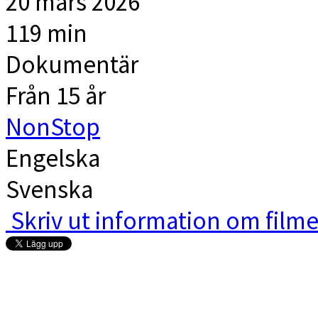
20 mars 2026
119 min
Dokumentär
Från 15 år
NonStop
Engelska
Svenska
Skriv ut information om film
Elektra Bio i Västerås |
Sinter
60 |
elektra@elektrabio.se