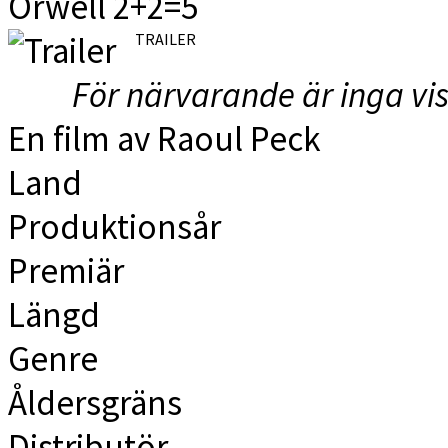
Orwell 2+2=5
TRAILER
För närvarande är inga vi
En film av Raoul Peck
Land
Produktionsår
Premiär
Längd
Genre
Åldersgräns
Distributör