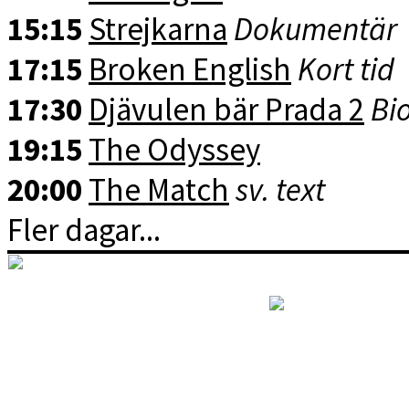
15:15
Strejkarna
Dokumentär
17:15
Broken English
Kort tid
17:30
Djävulen bär Prada 2
Bio
19:15
The Odyssey
20:00
The Match
sv. text
Fler dagar...
RSS: Kommande f
© 2026 Elektra Bio
Dri
Policy för personuppgifter oc