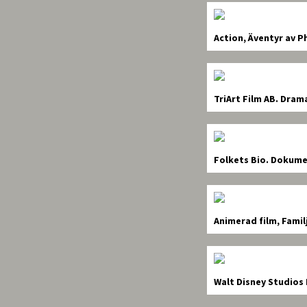
Action, Äventyr av Ph
TriArt Film AB.
Drama,
Folkets Bio.
Dokumen
Animerad film, Famil
Walt Disney Studios 