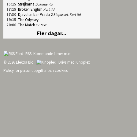
15:15
Strejkarna
Dokumentär
17:15
Broken English
Kort tid
17:30
Djävulen bär Prada 2
Biopasset. Kort tid
19:15
The Odyssey
20:00
The Match
sv. text
Fler dagar...
RSS: Kommande filmer m.m.
© 2026 Elektra Bio
Drivs med
Kinoplex
Policy för personuppgifter och cookies