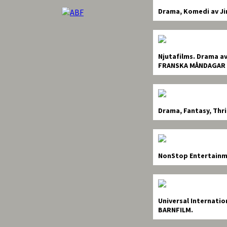
Drama, Komedi av J
Njutafilms.
Drama av
FRANSKA MÅNDAGAR 
Drama, Fantasy, Thri
NonStop Entertainm
Universal Internatio
BARNFILM.