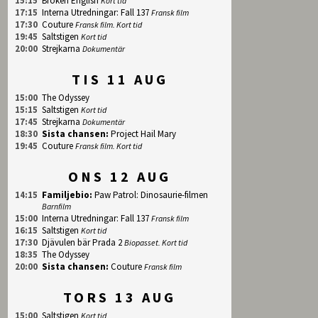
15:15
Broken English
Kort tid
17:15
Interna Utredningar: Fall 137
Fransk film
17:30
Couture
Fransk film. Kort tid
19:45
Saltstigen
Kort tid
20:00
Strejkarna
Dokumentär
TIS 11 AUG
15:00
The Odyssey
15:15
Saltstigen
Kort tid
17:45
Strejkarna
Dokumentär
18:30
Sista chansen
:
Project Hail Mary
19:45
Couture
Fransk film. Kort tid
ONS 12 AUG
14:15
Familjebio
:
Paw Patrol: Dinosaurie-filmen
Barnfilm
15:00
Interna Utredningar: Fall 137
Fransk film
16:15
Saltstigen
Kort tid
17:30
Djävulen bär Prada 2
Biopasset. Kort tid
18:35
The Odyssey
20:00
Sista chansen
:
Couture
Fransk film
TORS 13 AUG
15:00
Saltstigen
Kort tid