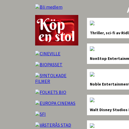
Thriller, sci-fi av Rid
NonStop Entertainm
Noble Entertainmen
Walt Disney Studios 