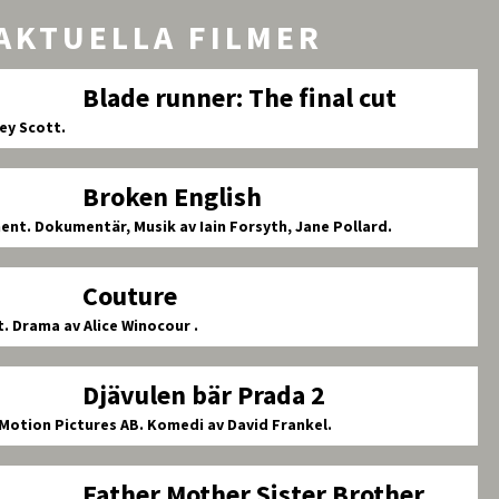
AKTUELLA FILMER
Blade runner: The final cut
ley Scott.
Broken English
ent.
Dokumentär, Musik av Iain Forsyth, Jane Pollard.
Couture
t.
Drama av Alice Winocour .
Djävulen bär Prada 2
Motion Pictures AB.
Komedi av David Frankel.
Father Mother Sister Brother